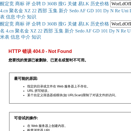
醒
定
竞
商
标
评
企
聘
D
360
B
搜
G
关健
易
LK
历史
价格
4.cn
聚名
金
XZ
22
西部
玉
集
新
介
Se
do
AF
GD
101
Dy
N
Re
Uni
表
信息
中介
知识