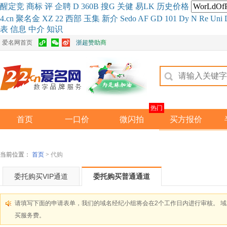
醒
定
竞
商
标
评
企
聘
D
360
B
搜
G
关健
易
LK
历史
价格
4.cn
聚名
金
XZ
22
西部
玉
集
新
介
Se
do
AF
GD
101
Dy
N
Re
Uni
表
信息
中介
知识