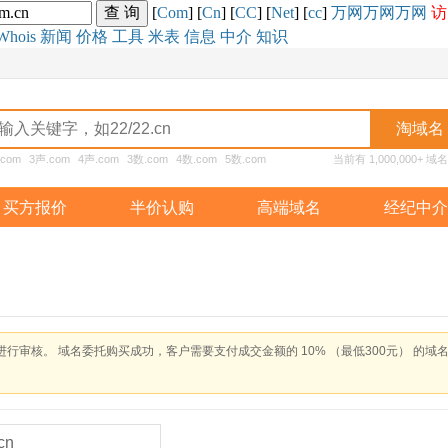
[
Com
] [
Cn
] [
CC
] [
Net
] [
cc
]
万网
万网
万网
访
Whois
新闻
价格
工具
米表
信息
中介
知识