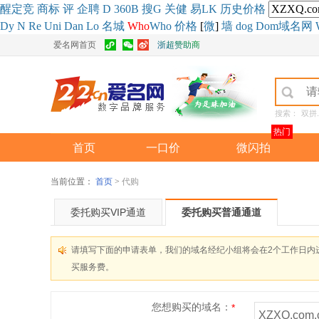
醒
定
竞
商
标
评
企
聘
D
360
B
搜
G
关健
易
LK
历史
价格
Dy
N
Re
Uni
Dan
Lo
名城
Who
Who
价格
[
微
]
墙
dog
Dom域名网