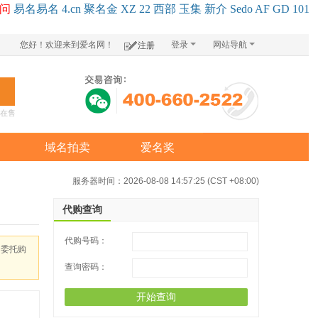
问
易名
易
名
4.cn
聚名
金
XZ
22
西部
玉
集
新
介
Se
do
AF
GD
101