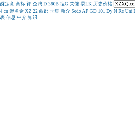
醒
定
竞
商
标
评
企
聘
D
360
B
搜
G
关健
易
LK
历史
价格
4.cn
聚名
金
XZ
22
西部
玉
集
新
介
Se
do
AF
GD
101
Dy
N
Re
Uni
表
信息
中介
知识