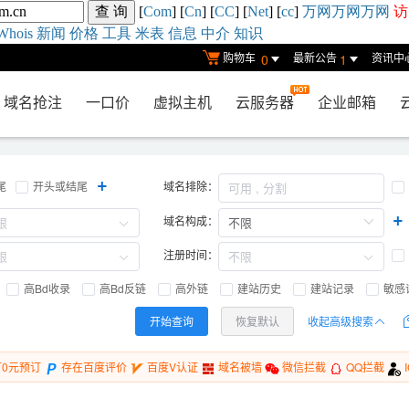
[
Com
] [
Cn
] [
CC
] [
Net
] [
cc
]
万网
万网
万网
访
Whois
新闻
价格
工具
米表
信息
中介
知识