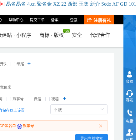
问
易名
易
名
4.cn
聚名
金
XZ
22
西部
玉
集
新
介
Se
do
AF
GD
101