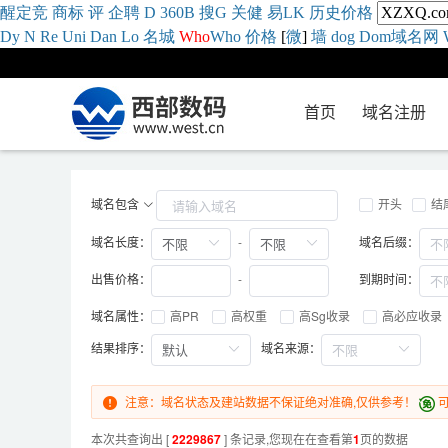
醒
定
竞
商
标
评
企
聘
D
360
B
搜
G
关健
易
LK
历史
价格
Dy
N
Re
Uni
Dan
Lo
名城
Who
Who
价格
[
微
]
墙
dog
Dom域名网