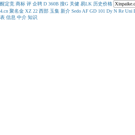
醒
定
竞
商
标
评
企
聘
D
360
B
搜
G
关健
易
LK
历史
价格
4.cn
聚名
金
XZ
22
西部
玉
集
新
介
Se
do
AF
GD
101
Dy
N
Re
Uni
表
信息
中介
知识