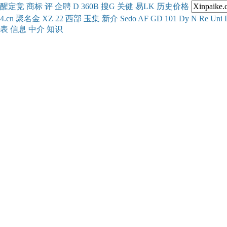
醒
定
竞
商
标
评
企
聘
D
360
B
搜
G
关健
易
LK
历史
价格
4.cn
聚名
金
XZ
22
西部
玉
集
新
介
Se
do
AF
GD
101
Dy
N
Re
Uni
表
信息
中介
知识