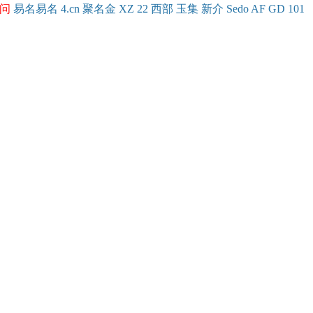
问
易名
易
名
4.cn
聚名
金
XZ
22
西部
玉
集
新
介
Se
do
AF
GD
101