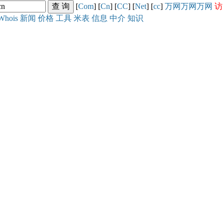
[
Com
] [
Cn
] [
CC
] [
Net
] [
cc
]
万网
万网
万网
访
Whois
新闻
价格
工具
米表
信息
中介
知识