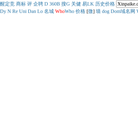
醒
定
竞
商
标
评
企
聘
D
360
B
搜
G
关健
易
LK
历史
价格
Dy
N
Re
Uni
Dan
Lo
名城
Who
Who
价格
[
微
]
墙
dog
Dom域名网