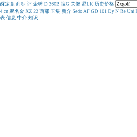
醒
定
竞
商
标
评
企
聘
D
360
B
搜
G
关健
易
LK
历史
价格
4.cn
聚名
金
XZ
22
西部
玉
集
新
介
Se
do
AF
GD
101
Dy
N
Re
Uni
表
信息
中介
知识