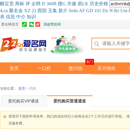
醒
定
竞
商
标
评
企
聘
D
360
B
搜
G
关健
易
LK
历史
价格
4.cn
聚名
金
XZ
22
西部
玉
集
新
介
Se
do
AF
GD
101
Dy
N
Re
Uni
表
信息
中介
知识