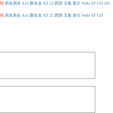
问
易名
易
名
4.cn
聚名
金
XZ
22
西部
玉
集
新
介
Se
do
AF
GD
101