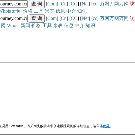
[
Com
] [
Cn
] [
CC
] [
Net
] [
cc
]
万网
万网
万网
访
Whois
新闻
价格
工具
米表
信息
中介
知识