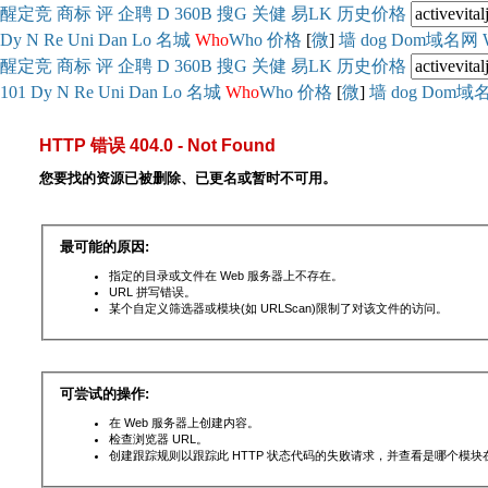
醒
定
竞
商
标
评
企
聘
D
360
B
搜
G
关健
易
LK
历史
价格
Dy
N
Re
Uni
Dan
Lo
名城
Who
Who
价格
[
微
]
墙
dog
Dom域名网