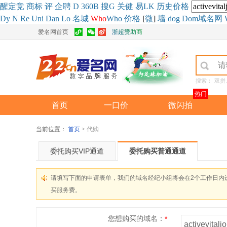
醒
定
竞
商
标
评
企
聘
D
360
B
搜
G
关健
易
LK
历史
价格
Dy
N
Re
Uni
Dan
Lo
名城
Who
Who
价格
[
微
]
墙
dog
Dom域名网