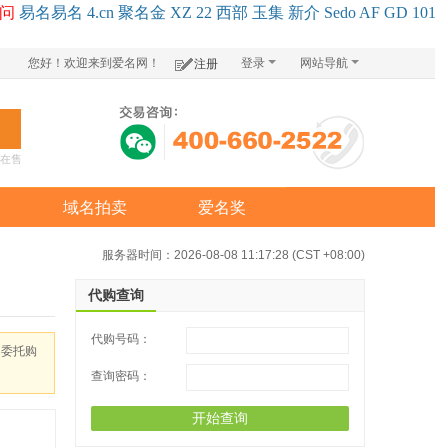
问
易名
易
名
4.cn
聚名
金
XZ
22
西部
玉
集
新
介
Se
do
AF
GD
101