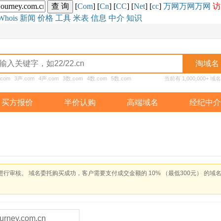
[
Com
] [
Cn
] [
CC
] [
Net
] [
cc
]
万网
万网
万网
访
Whois
新闻
价格
工具
米表
信息
中介
知识