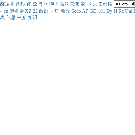
醒
定
竞
商
标
评
企
聘
D
360
B
搜
G
关健
易
LK
历史
价格
4.cn
聚名
金
XZ
22
西部
玉
集
新
介
Se
do
AF
GD
101
Dy
N
Re
Uni
表
信息
中介
知识