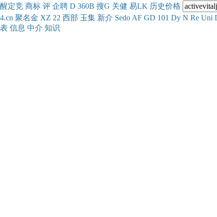
醒
定
竞
商
标
评
企
聘
D
360
B
搜
G
关健
易
LK
历史
价格
4.cn
聚名
金
XZ
22
西部
玉
集
新
介
Se
do
AF
GD
101
Dy
N
Re
Uni
表
信息
中介
知识