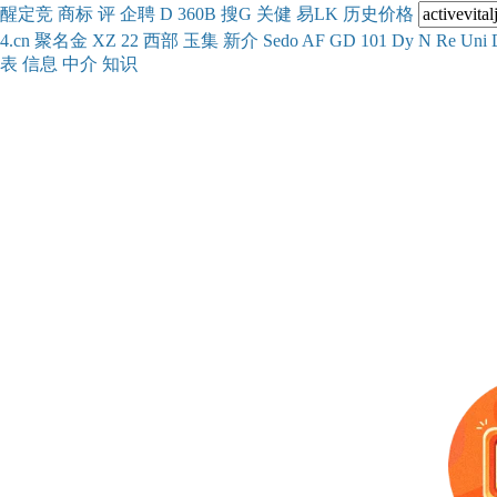
醒
定
竞
商
标
评
企
聘
D
360
B
搜
G
关健
易
LK
历史
价格
4.cn
聚名
金
XZ
22
西部
玉
集
新
介
Se
do
AF
GD
101
Dy
N
Re
Uni
表
信息
中介
知识