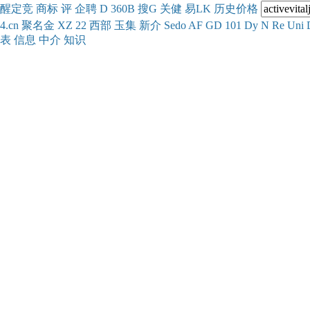
醒
定
竞
商
标
评
企
聘
D
360
B
搜
G
关健
易
LK
历史
价格
4.cn
聚名
金
XZ
22
西部
玉
集
新
介
Se
do
AF
GD
101
Dy
N
Re
Uni
表
信息
中介
知识