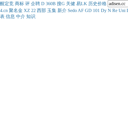
醒
定
竞
商
标
评
企
聘
D
360
B
搜
G
关健
易
LK
历史
价格
4.cn
聚名
金
XZ
22
西部
玉
集
新
介
Se
do
AF
GD
101
Dy
N
Re
Uni
表
信息
中介
知识