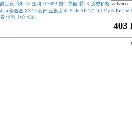
醒
定
竞
商
标
评
企
聘
D
360
B
搜
G
关健
易
LK
历史
价格
4.cn
聚名
金
XZ
22
西部
玉
集
新
介
Se
do
AF
GD
101
Dy
N
Re
Uni
表
信息
中介
知识