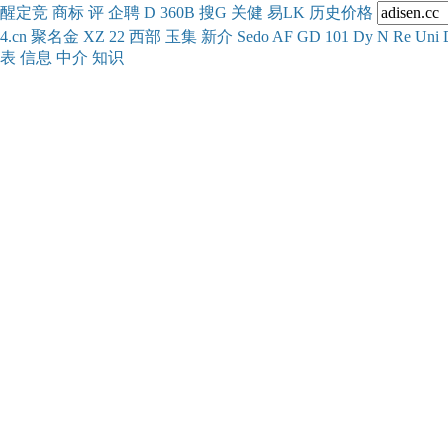
醒
定
竞
商
标
评
企
聘
D
360
B
搜
G
关健
易
LK
历史
价格
4.cn
聚名
金
XZ
22
西部
玉
集
新
介
Se
do
AF
GD
101
Dy
N
Re
Uni
表
信息
中介
知识