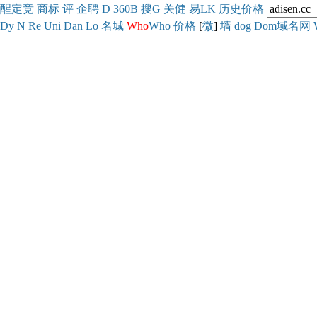
醒
定
竞
商
标
评
企
聘
D
360
B
搜
G
关健
易
LK
历史
价格
Dy
N
Re
Uni
Dan
Lo
名城
Who
Who
价格
[
微
]
墙
dog
Dom域名网