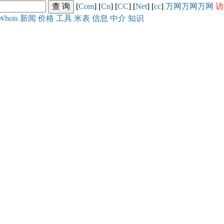
[
Com
] [
Cn
] [
CC
] [
Net
] [
cc
]
万网
万网
万网
访
Whois
新闻
价格
工具
米表
信息
中介
知识