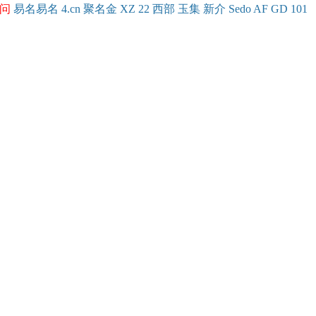
问
易名
易
名
4.cn
聚名
金
XZ
22
西部
玉
集
新
介
Se
do
AF
GD
101