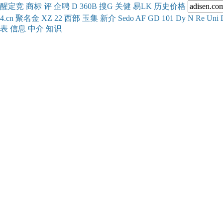
醒
定
竞
商
标
评
企
聘
D
360
B
搜
G
关健
易
LK
历史
价格
4.cn
聚名
金
XZ
22
西部
玉
集
新
介
Se
do
AF
GD
101
Dy
N
Re
Uni
表
信息
中介
知识