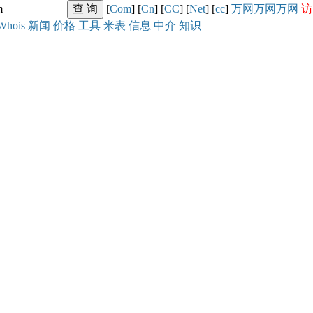
[
Com
] [
Cn
] [
CC
] [
Net
] [
cc
]
万网
万网
万网
访
Whois
新闻
价格
工具
米表
信息
中介
知识