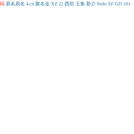
问
易名
易
名
4.cn
聚名
金
XZ
22
西部
玉
集
新
介
Se
do
AF
GD
101