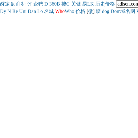
醒
定
竞
商
标
评
企
聘
D
360
B
搜
G
关健
易
LK
历史
价格
Dy
N
Re
Uni
Dan
Lo
名城
Who
Who
价格
[
微
]
墙
dog
Dom域名网