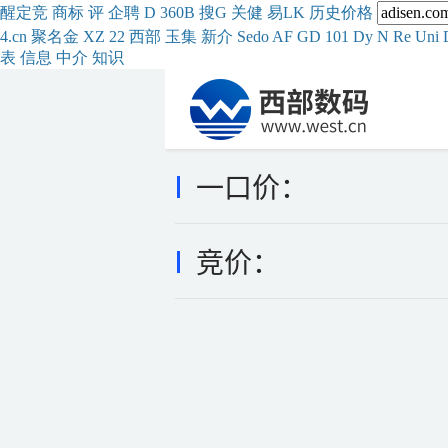
醒
定
竞
商
标
评
企
聘
D
360
B
搜
G
关健
易
LK
历史
价格
4.cn
聚名
金
XZ
22
西部
玉
集
新
介
Se
do
AF
GD
101
Dy
N
Re
Uni
表
信息
中介
知识