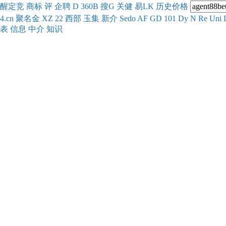
醒
定
竞
商
标
评
企
聘
D
360
B
搜
G
关健
易
LK
历史
价格
4.cn
聚名
金
XZ
22
西部
玉
集
新
介
Se
do
AF
GD
101
Dy
N
Re
Uni
表
信息
中介
知识