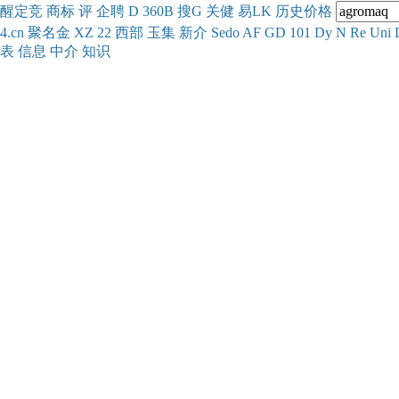
醒
定
竞
商
标
评
企
聘
D
360
B
搜
G
关健
易
LK
历史
价格
4.cn
聚名
金
XZ
22
西部
玉
集
新
介
Se
do
AF
GD
101
Dy
N
Re
Uni
表
信息
中介
知识