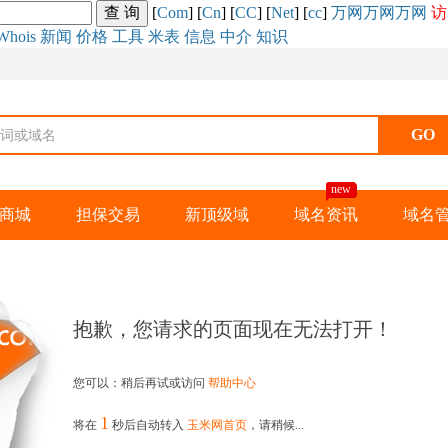
[
Com
] [
Cn
] [
CC
] [
Net
] [
cc
]
万网
万网
万网
访
Whois
新闻
价格
工具
米表
信息
中介
知识