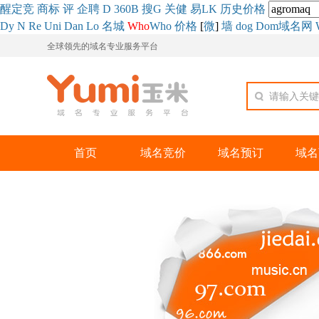
醒
定
竞
商
标
评
企
聘
D
360
B
搜
G
关健
易
LK
历史
价格
Dy
N
Re
Uni
Dan
Lo
名城
Who
Who
价格
[
微
]
墙
dog
Dom域名网