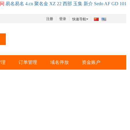
问
易名
易
名
4.cn
聚名
金
XZ
22
西部
玉
集
新
介
Se
do
AF
GD
101