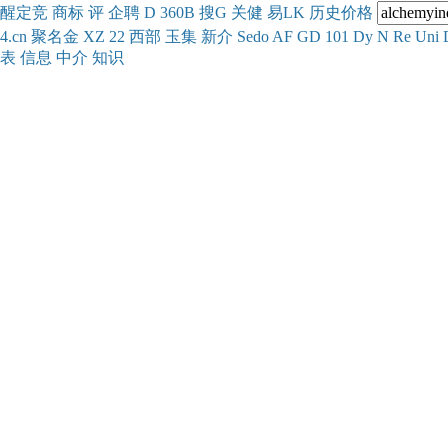
醒
定
竞
商
标
评
企
聘
D
360
B
搜
G
关健
易
LK
历史
价格
4.cn
聚名
金
XZ
22
西部
玉
集
新
介
Se
do
AF
GD
101
Dy
N
Re
Uni
表
信息
中介
知识