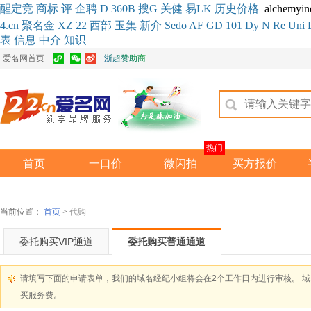
醒
定
竞
商
标
评
企
聘
D
360
B
搜
G
关健
易
LK
历史
价格
4.cn
聚名
金
XZ
22
西部
玉
集
新
介
Se
do
AF
GD
101
Dy
N
Re
Uni
表
信息
中介
知识