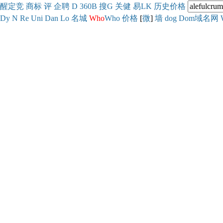
醒
定
竞
商
标
评
企
聘
D
360
B
搜
G
关健
易
LK
历史
价格
Dy
N
Re
Uni
Dan
Lo
名城
Who
Who
价格
[
微
]
墙
dog
Dom域名网