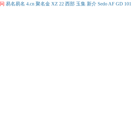
问
易名
易
名
4.cn
聚名
金
XZ
22
西部
玉
集
新
介
Se
do
AF
GD
101