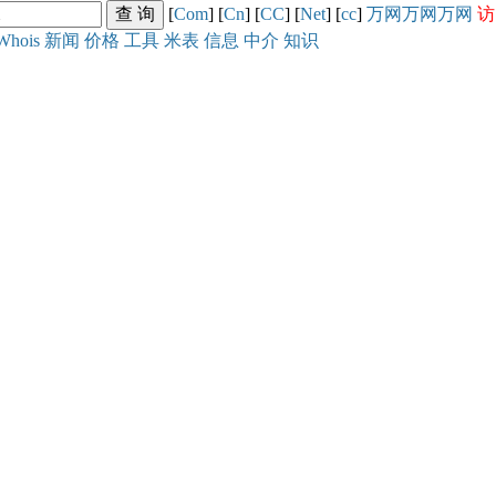
[
Com
] [
Cn
] [
CC
] [
Net
] [
cc
]
万网
万网
万网
访
Whois
新闻
价格
工具
米表
信息
中介
知识