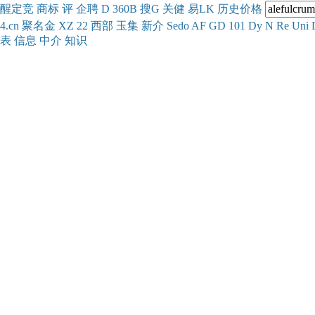
醒
定
竞
商
标
评
企
聘
D
360
B
搜
G
关健
易
LK
历史
价格
4.cn
聚名
金
XZ
22
西部
玉
集
新
介
Se
do
AF
GD
101
Dy
N
Re
Uni
表
信息
中介
知识