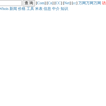
[
Com
] [
Cn
] [
CC
] [
Net
] [
cc
]
万网
万网
万网
访
Whois
新闻
价格
工具
米表
信息
中介
知识