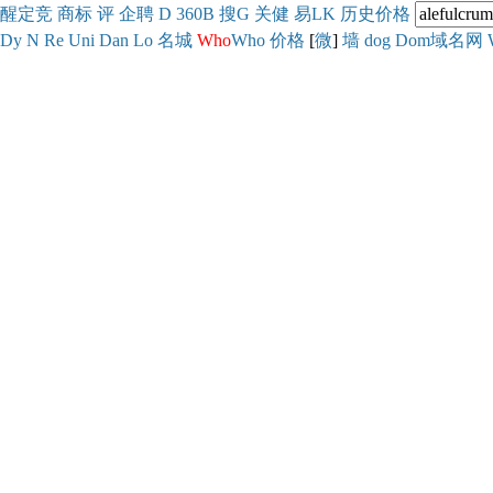
醒
定
竞
商
标
评
企
聘
D
360
B
搜
G
关健
易
LK
历史
价格
Dy
N
Re
Uni
Dan
Lo
名城
Who
Who
价格
[
微
]
墙
dog
Dom域名网