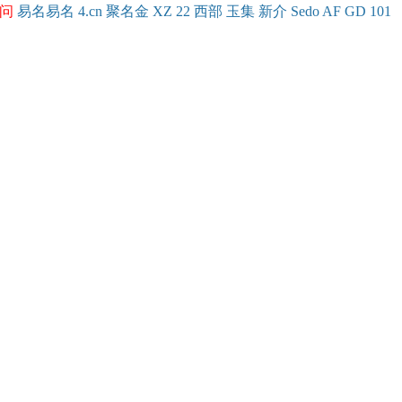
问
易名
易
名
4.cn
聚名
金
XZ
22
西部
玉
集
新
介
Se
do
AF
GD
101