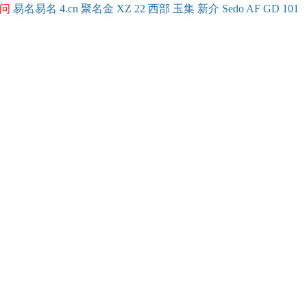
问
易名
易
名
4.cn
聚名
金
XZ
22
西部
玉
集
新
介
Se
do
AF
GD
101