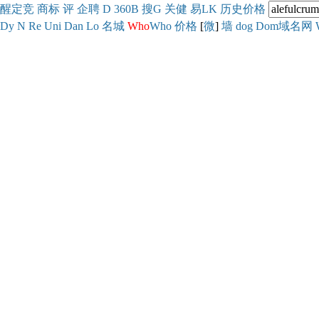
醒
定
竞
商
标
评
企
聘
D
360
B
搜
G
关健
易
LK
历史
价格
Dy
N
Re
Uni
Dan
Lo
名城
Who
Who
价格
[
微
]
墙
dog
Dom域名网