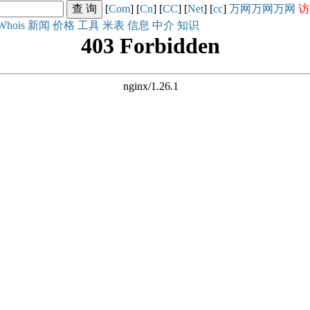
[
Com
] [
Cn
] [
CC
] [
Net
] [
cc
]
万网
万网
万网
访
Whois
新闻
价格
工具
米表
信息
中介
知识