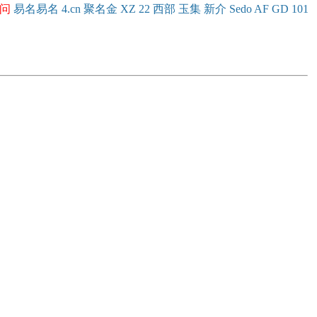
问
易名
易
名
4.cn
聚名
金
XZ
22
西部
玉
集
新
介
Se
do
AF
GD
101