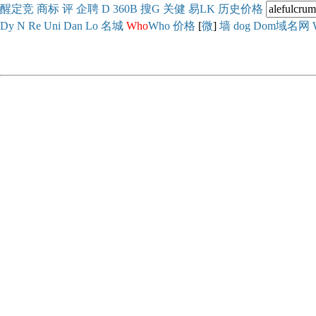
醒
定
竞
商
标
评
企
聘
D
360
B
搜
G
关健
易
LK
历史
价格
Dy
N
Re
Uni
Dan
Lo
名城
Who
Who
价格
[
微
]
墙
dog
Dom域名网