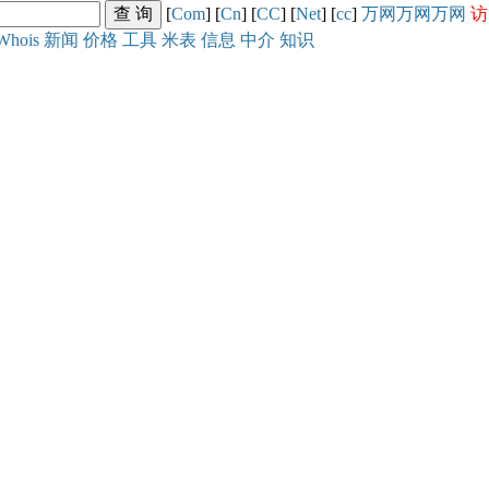
[
Com
] [
Cn
] [
CC
] [
Net
] [
cc
]
万网
万网
万网
访
Whois
新闻
价格
工具
米表
信息
中介
知识