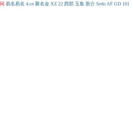
问
易名
易
名
4.cn
聚名
金
XZ
22
西部
玉
集
新
介
Se
do
AF
GD
101