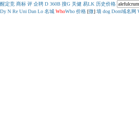
醒
定
竞
商
标
评
企
聘
D
360
B
搜
G
关健
易
LK
历史
价格
Dy
N
Re
Uni
Dan
Lo
名城
Who
Who
价格
[
微
]
墙
dog
Dom域名网