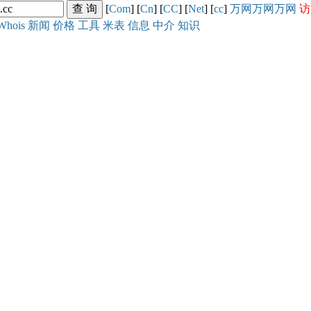
[
Com
] [
Cn
] [
CC
] [
Net
] [
cc
]
万网
万网
万网
访
Whois
新闻
价格
工具
米表
信息
中介
知识