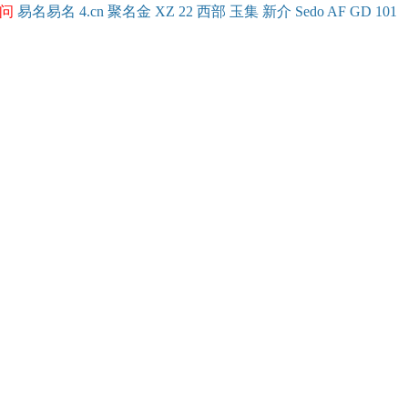
问
易名
易
名
4.cn
聚名
金
XZ
22
西部
玉
集
新
介
Se
do
AF
GD
101