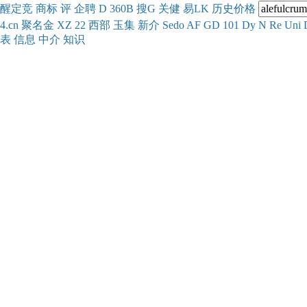
醒
定
竞
商
标
评
企
聘
D
360
B
搜
G
关健
易
LK
历史
价格
4.cn
聚名
金
XZ
22
西部
玉
集
新
介
Se
do
AF
GD
101
Dy
N
Re
Uni
表
信息
中介
知识