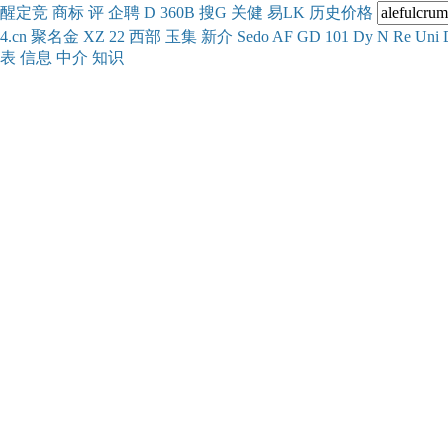
醒
定
竞
商
标
评
企
聘
D
360
B
搜
G
关健
易
LK
历史
价格
4.cn
聚名
金
XZ
22
西部
玉
集
新
介
Se
do
AF
GD
101
Dy
N
Re
Uni
表
信息
中介
知识