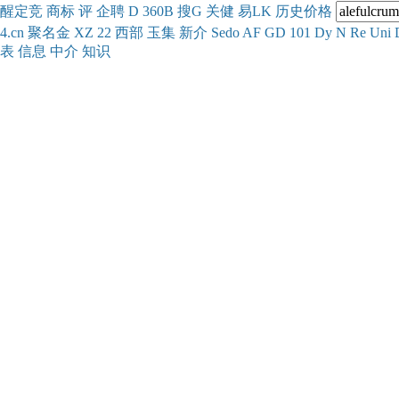
醒
定
竞
商
标
评
企
聘
D
360
B
搜
G
关健
易
LK
历史
价格
4.cn
聚名
金
XZ
22
西部
玉
集
新
介
Se
do
AF
GD
101
Dy
N
Re
Uni
表
信息
中介
知识