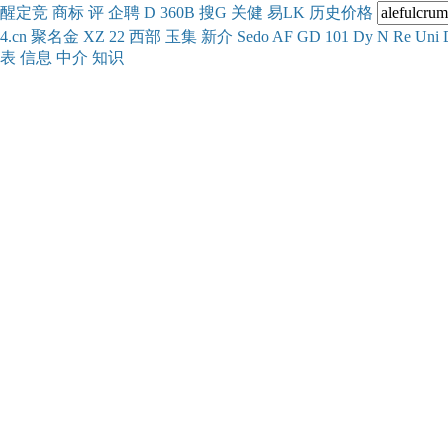
醒
定
竞
商
标
评
企
聘
D
360
B
搜
G
关健
易
LK
历史
价格
4.cn
聚名
金
XZ
22
西部
玉
集
新
介
Se
do
AF
GD
101
Dy
N
Re
Uni
表
信息
中介
知识