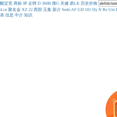
醒
定
竞
商
标
评
企
聘
D
360
B
搜
G
关健
易
LK
历史
价格
4.cn
聚名
金
XZ
22
西部
玉
集
新
介
Se
do
AF
GD
101
Dy
N
Re
Uni
表
信息
中介
知识