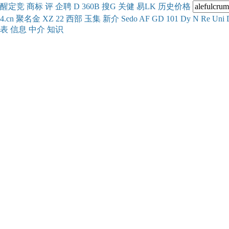
醒
定
竞
商
标
评
企
聘
D
360
B
搜
G
关健
易
LK
历史
价格
4.cn
聚名
金
XZ
22
西部
玉
集
新
介
Se
do
AF
GD
101
Dy
N
Re
Uni
表
信息
中介
知识