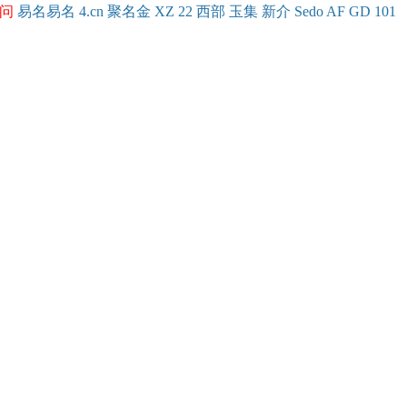
问
易名
易
名
4.cn
聚名
金
XZ
22
西部
玉
集
新
介
Se
do
AF
GD
101