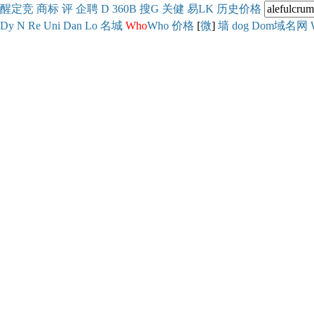
醒
定
竞
商
标
评
企
聘
D
360
B
搜
G
关健
易
LK
历史
价格
Dy
N
Re
Uni
Dan
Lo
名城
Who
Who
价格
[
微
]
墙
dog
Dom域名网