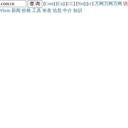
[
Com
] [
Cn
] [
CC
] [
Net
] [
cc
]
万网
万网
万网
访
Whois
新闻
价格
工具
米表
信息
中介
知识