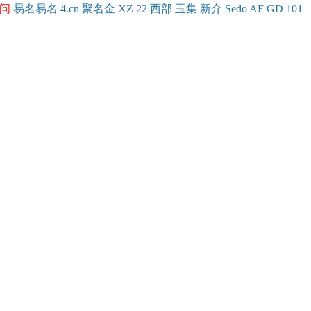
问
易名
易
名
4.cn
聚名
金
XZ
22
西部
玉
集
新
介
Se
do
AF
GD
101