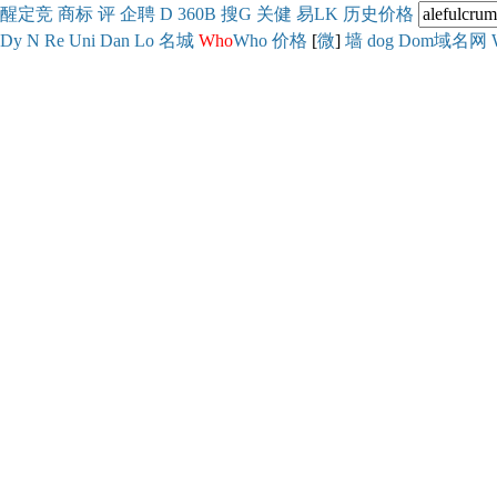
醒
定
竞
商
标
评
企
聘
D
360
B
搜
G
关健
易
LK
历史
价格
Dy
N
Re
Uni
Dan
Lo
名城
Who
Who
价格
[
微
]
墙
dog
Dom域名网