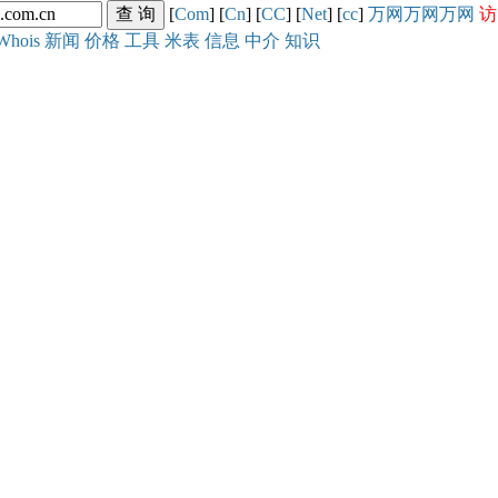
[
Com
] [
Cn
] [
CC
] [
Net
] [
cc
]
万网
万网
万网
访
Whois
新闻
价格
工具
米表
信息
中介
知识