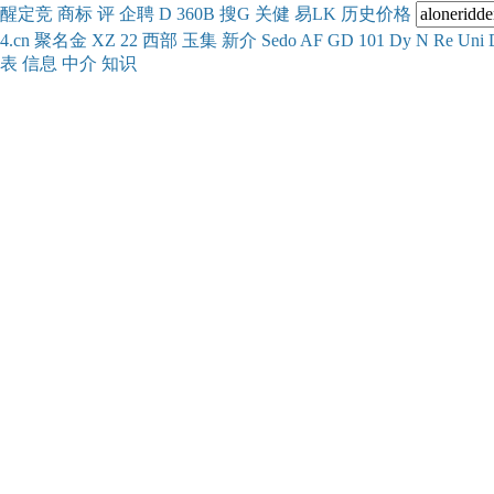
醒
定
竞
商
标
评
企
聘
D
360
B
搜
G
关健
易
LK
历史
价格
4.cn
聚名
金
XZ
22
西部
玉
集
新
介
Se
do
AF
GD
101
Dy
N
Re
Uni
表
信息
中介
知识