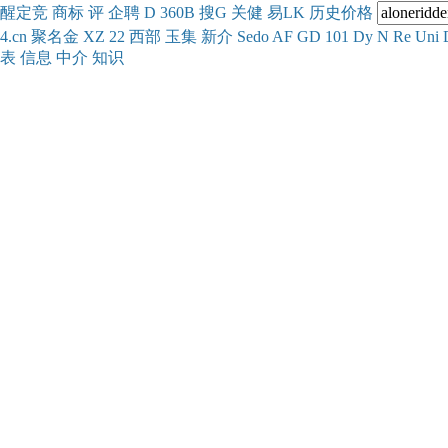
醒
定
竞
商
标
评
企
聘
D
360
B
搜
G
关健
易
LK
历史
价格
4.cn
聚名
金
XZ
22
西部
玉
集
新
介
Se
do
AF
GD
101
Dy
N
Re
Uni
表
信息
中介
知识