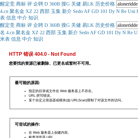
醒
定
竞
商
标
评
企
聘
D
360
B
搜
G
关健
易
LK
历史
价格
4.cn
聚名
金
XZ
22
西部
玉
集
新
介
Se
do
AF
GD
101
Dy
N
Re
Uni
表
信息
中介
知识