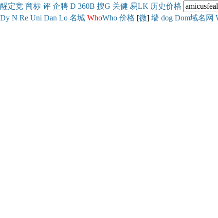
醒
定
竞
商
标
评
企
聘
D
360
B
搜
G
关健
易
LK
历史
价格
Dy
N
Re
Uni
Dan
Lo
名城
Who
Who
价格
[
微
]
墙
dog
Dom域名网