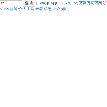
[
Com
] [
Cn
] [
CC
] [
Net
] [
cc
]
万网
万网
万网
访
Whois
新闻
价格
工具
米表
信息
中介
知识