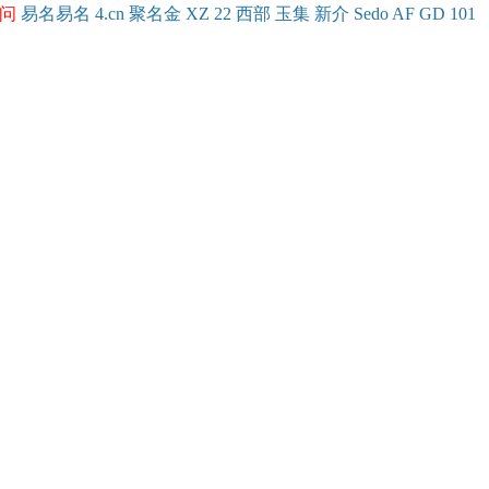
问
易名
易
名
4.cn
聚名
金
XZ
22
西部
玉
集
新
介
Se
do
AF
GD
101