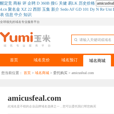
醒
定
竞
商
标
评
企
聘
D
360
B
搜
G
关健
易
LK
历史
价格
4.cn
聚名
金
XZ
22
西部
玉
集
新
介
Se
do
AF
GD
101
Dy
N
Re
Uni
表
信息
中介
知识