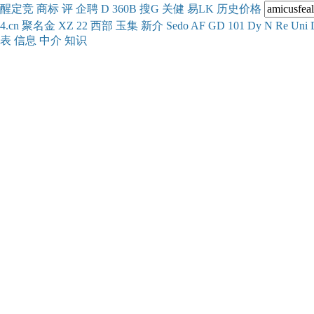
醒
定
竞
商
标
评
企
聘
D
360
B
搜
G
关健
易
LK
历史
价格
4.cn
聚名
金
XZ
22
西部
玉
集
新
介
Se
do
AF
GD
101
Dy
N
Re
Uni
表
信息
中介
知识