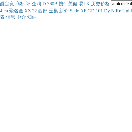
醒
定
竞
商
标
评
企
聘
D
360
B
搜
G
关健
易
LK
历史
价格
4.cn
聚名
金
XZ
22
西部
玉
集
新
介
Se
do
AF
GD
101
Dy
N
Re
Uni
表
信息
中介
知识